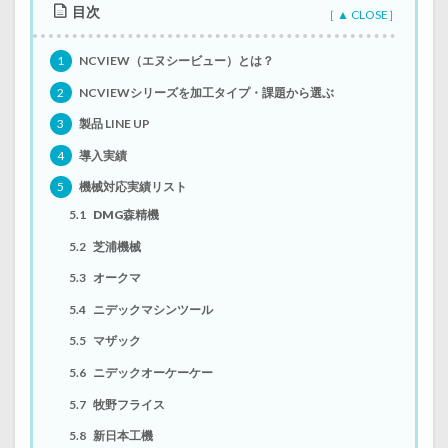
目次
1
NCVIEW（エヌシービュー）とは？
2
NCVIEWシリーズを加工タイプ・課題から選ぶ
3
製品 LINE UP
4
導入実績
5
機械対応実績リスト
5.1
DMG森精機
5.2
芝浦機械
5.3
オークマ
5.4
ニデックマシンツール
5.5
マザック
5.6
ニデックオーケーケー
5.7
牧野フライス
5.8
新日本工機