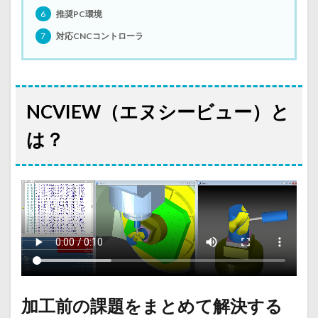
6
推奨PC環境
7
対応CNCコントローラ
NCVIEW（エヌシービュー）と
は？
加工前の課題をまとめて解決する