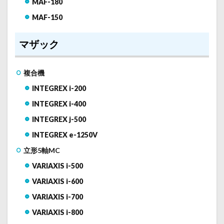
MAF-180
MAF-150
マザック
複合機
INTEGREX i-200
INTEGREX i-400
INTEGREX j-500
INTEGREX e-1250V
立形5軸MC
VARIAXIS i-500
VARIAXIS i-600
VARIAXIS i-700
VARIAXIS i-800