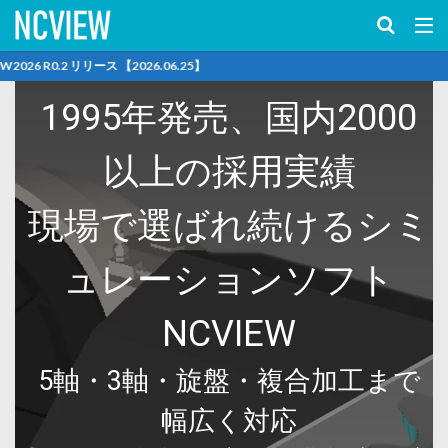
キーワード
2026.06.25】
1995年発売、国内2000
カテゴリー
以上の採用実績
現場で選ばれ続けるシミ
検索
ュレーションソフト
NCVIEW
5軸・3軸・旋盤・複合加工まで
幅広く対応