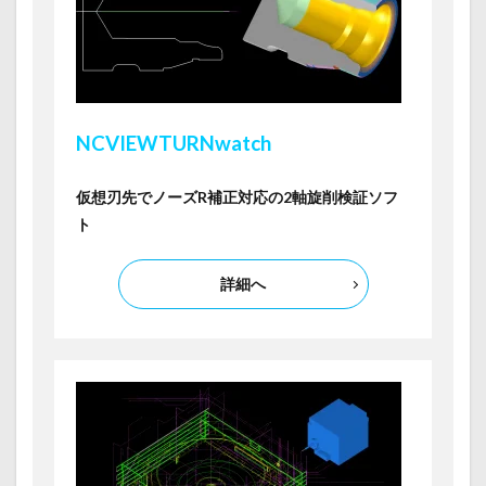
NCVIEW
TURNwatch
仮想刃先でノーズR補正対応の2軸旋削検証ソフ
ト
詳細へ