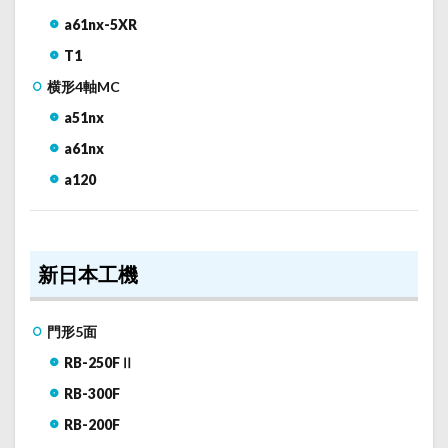
a61nx-5XR
T1
横形4軸MC
a51nx
a61nx
a120
新日本工機
門形5面
RB-250FⅡ
RB-300F
RB-200F